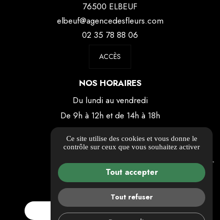
76500 ELBEUF
elbeuf@agencedesfleurs.com
02 35 78 88 06
ACCÈS
NOS HORAIRES
Du lundi au vendredi
De 9h à 12h et de 14h à 18h
Le samedi
Ce site utilise des cookies et vous donne le
Sur rendez-vous au 0618463963
contrôle sur ceux que vous souhaitez activer
Tout accepter
Tout refuser
ESTIMATION GRATUITE