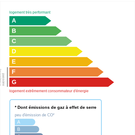
logement très performant
A
B
C
D
E
F
G
logement extrêmement consommateur d'énergie
* Dont émissions de gaz à effet de serre
peu d'émission de CO²
A
B