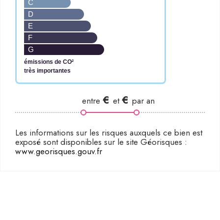
C
D
E
F
G
émissions de CO²
très importantes
€
€
entre
et
par an
www.georisques.gouv.fr