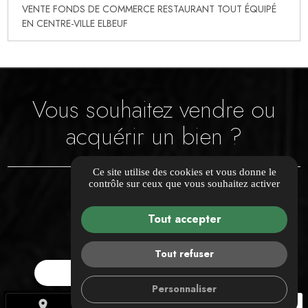
VENTE FONDS DE COMMERCE RESTAURANT TOUT ÉQUIPÉ
EN CENTRE-VILLE ELBEUF
Vous souhaitez vendre ou
acquérir un bien ?
Ce site utilise des cookies et vous donne le
contrôle sur ceux que vous souhaitez activer
Confiez-nous votre projet
Tout accepter
CONTACTEZ-NOUS
Tout refuser
ESTIMATION GRATUITE
Personnaliser
place
call
mail